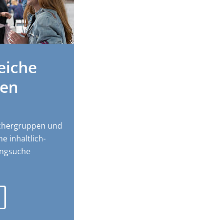
eiche
nen
ächergruppen und
e inhaltlich-
angsuche