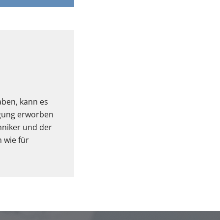
aben, kann es
igung erworben
hniker und der
 wie für