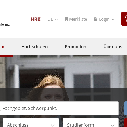
DE
Merkliste
Login
nferenz
um
Hochschulen
Promotion
Über uns
Abschluss
Studienform