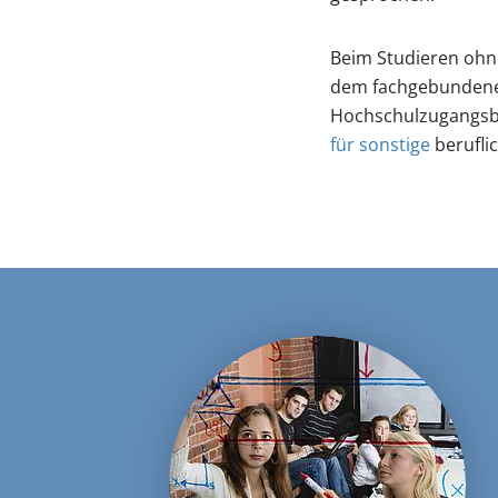
Beim Studieren ohne
dem fachgebundene
Hochschulzugangsb
für sonstige
beruflic