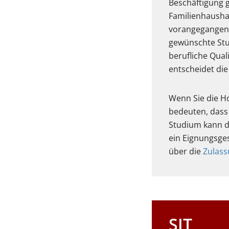
Beschäftigung g
Familienhaushal
vorangegangene 
gewünschte Stu
berufliche Qual
entscheidet die
Wenn Sie die H
bedeuten, dass
Studium kann d
ein Eignungsge
über die
Zulas
SIT