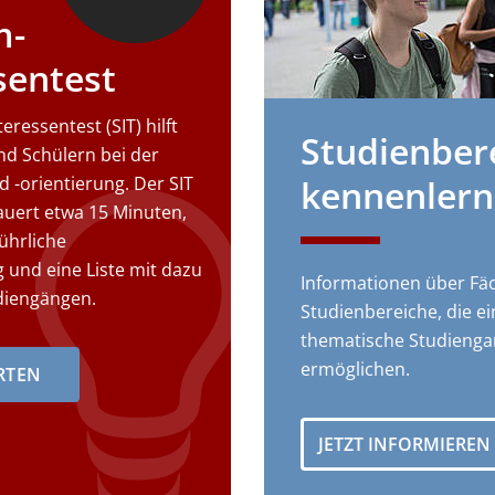
m-
sentest
ressentest (SIT) hilft
Studienber
nd Schülern bei der
 -orientierung. Der SIT
kennenler
dauert etwa 15 Minuten,
führliche
 und eine Liste mit dazu
Informationen über F
diengängen.
Studienbereiche, die ein
thematische Studieng
ermöglichen.
ARTEN
JETZT INFORMIEREN