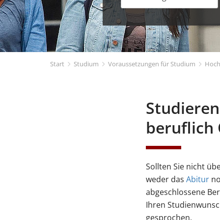
Start
Studium
Voraussetzungen für Studium
Hoch
Studieren
beruflich 
Sollten Sie nicht ü
weder das
Abitur
no
abgeschlossene Ber
Ihren Studienwunsch
gesprochen.