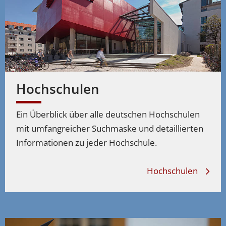
Werkstoff- und Materialwissenschaften studieren –
Studiengänge
Glastechnik
Werkstoff- und Materialwissenschaften studieren –
Studiengänge
Keramik (Werkstofftechnik)
Hochschulen
Werkstoff- und Materialwissenschaften studieren –
Studiengänge
Kunststofftechnik
Ein Überblick über alle deutschen Hochschulen
Werkstoff- und Materialwissenschaften studieren –
mit umfangreicher Suchmaske und detaillierten
Studiengänge
Materialwissenschaften
Informationen zu jeder Hochschule.
Werkstoff- und Materialwissenschaften studieren –
Hochschulen
Studiengänge
Metalltechnik
Werkstoff- und Materialwissenschaften studieren –
Studiengänge
Papiertechnik