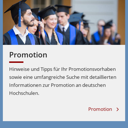
Werkstoff- und Materialwissenschaften studieren –
Studiengänge
Textiltechnik
Werkstoff- und Materialwissenschaften studieren –
Studiengänge
Werkstofftechnik
Werkstoff- und Materialwissenschaften studieren –
Promotion
Studiengänge
Werkstoffwissenschaften
Hinweise und Tipps für Ihr Promotionsvorhaben
sowie eine umfangreiche Suche mit detaillierten
Informationen zur Promotion an deutschen
Hochschulen.
Promotion