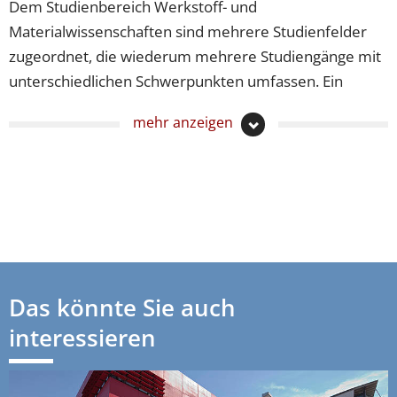
Dem Studienbereich Werkstoff- und
Materialwissenschaften sind mehrere Studienfelder
zugeordnet, die wiederum mehrere Studiengänge mit
unterschiedlichen Schwerpunkten umfassen. Ein
Studienfeld ist demnach ein Teilbereich eines Wissens-
mehr anzeigen
oder Themengebiets, unter dem ähnliche
Studiengänge zusammengefasst sind. Wenn Sie einen
Studiengang der Werkstoff- und
Materialwissenschaften studieren möchten, lohnt es
sich vielleicht für Sie, sich diese sortiert nach
Studienfeldern anzusehen.
Werkstoff- und Materialwissenschaften studieren –
Das könnte Sie auch
Studiengänge
Bekleidungstechnik
interessieren
Werkstoff- und Materialwissenschaften studieren –
Studiengänge
Gießereitechnik