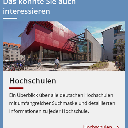
Das könnte Sie auch
interessieren
Journalistik, Publizistik studieren
–
Studiengänge
Kommunikationswissenschaft
Journalistik, Publizistik studieren
–
Studiengänge
Online-Medien
Journalistik, Publizistik studieren
–
Studiengänge
Publizistik
Hochschulen
Ein Überblick über alle deutschen Hochschulen
mit umfangreicher Suchmaske und detaillierten
Informationen zu jeder Hochschule.
Hochschulen