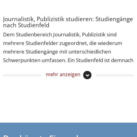
Journalistik, Publizistik studieren: Studiengänge
nach Studienfeld
Dem Studienbereich Journalistik, Publizistik sind
mehrere Studienfelder zugeordnet, die wiederum
mehrere Studiengänge mit unterschiedlichen
Schwerpunkten umfassen. Ein Studienfeld ist demnach
ein Teilbereich eines Wissens- oder Themengebiets,
mehr anzeigen
unter dem ähnliche Studiengänge zusammengefasst
sind. Wenn Sie einen Studiengang der Journalistik,
Publizistik studieren möchten, lohnt es sich vielleicht
für Sie, sich diese sortiert nach Studienfeldern
anzusehen.
Journalistik, Publizistik studieren
Studiengänge
–
Journalistik