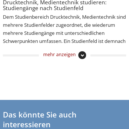
Drucktechnik, Medientechnik studieren:
Studiengänge nach Studienfeld
Dem Studienbereich Drucktechnik, Medientechnik sind
mehrere Studienfelder zugeordnet, die wiederum
mehrere Studiengänge mit unterschiedlichen
Schwerpunkten umfassen. Ein Studienfeld ist demnach
ein Teilbereich eines Wissens- oder Themengebiets,
mehr anzeigen
unter dem ähnliche Studiengänge zusammengefasst
sind. Wenn Sie einen Studiengang der Drucktechnik,
Medientechnik studieren möchten, lohnt es sich
vielleicht für Sie, sich diese sortiert nach
Studienfeldern anzusehen.
Drucktechnik, Medientechnik studieren –
Studiengänge
Drucktechnik
Das könnte Sie auch
interessieren
Drucktechnik, Medientechnik studieren –