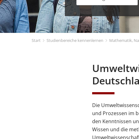
Start
Studienbereiche kennenlernen
Mathematik, Na
Umweltwis
Deutschl
Die Umweltwissensch
und Prozessen im b
den Kenntnissen un
Wissen und die meth
Umweltwissenschafte