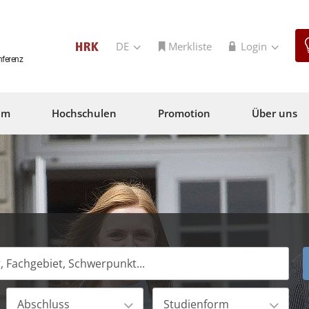
DE
Merkliste
Login
nferenz
um
Hochschulen
Promotion
Über uns
Abschluss
Studienform