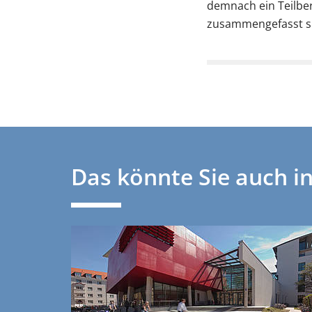
demnach ein Teilbe
zusammengefasst si
möchten, lohnt es si
Umweltwissenschaft
Umweltwissenschaft
Umweltwissenschaft
Das könnte Sie auch i