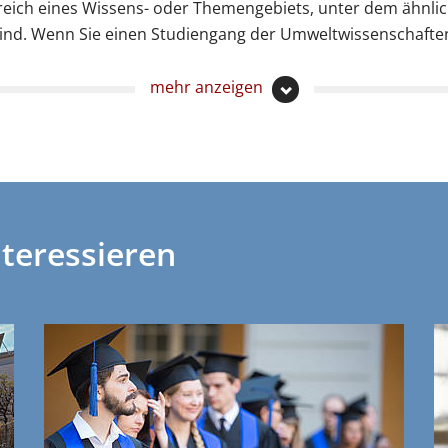
reich eines Wissens- oder Themengebiets, unter dem ähnli
nd. Wenn Sie einen Studiengang der Umweltwissenschafte
ch vielleicht für Sie, sich diese sortiert nach Studienfelder
mehr anzeigen
en studieren – Studiengänge
Nachhaltigkeitswissenschafte
en studieren – Studiengänge
Naturschutz, Umweltschutz
en studieren – Studiengänge
Umweltwissenschaft
nteressieren