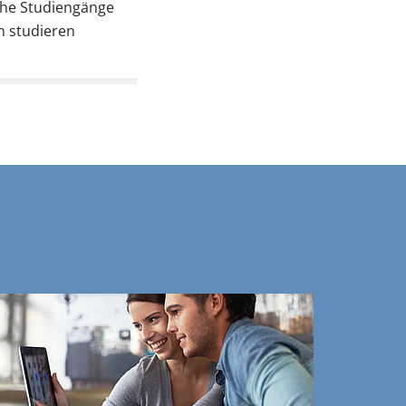
che Studiengänge
n studieren
n anzusehen.
n (ökologisch)