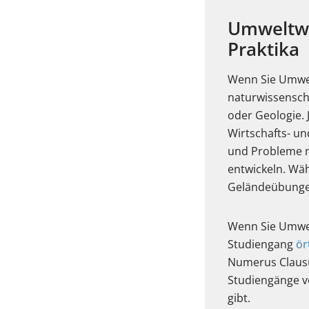
Umweltwi
Praktika
Wenn Sie Umwel
naturwissenscha
oder Geologie.
Wirtschafts- un
und Probleme m
entwickeln. Wä
Geländeübungen
Wenn Sie Umwel
Studiengang
ör
Numerus Clausu
Studiengänge v
gibt.