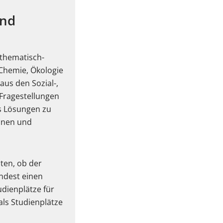
und
thematisch-
 Chemie, Ökologie
us den Sozial-,
 Fragestellungen
s Lösungen zu
onen und
ten, ob der
indest einen
dienplätze für
ls Studienplätze