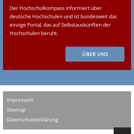
Berufliche Fachrichtungen studieren
Studiengänge
–
Der Hochschulkompass informiert über
Wirtschaft und Verwaltung (Lehramt)
deutsche Hochschulen und ist bundesweit das
einzige Portal, das auf Selbstauskünften der
Hochschulen beruht.
ÜBER UNS
Impressum
Sitemap
Datenschutzerklärung