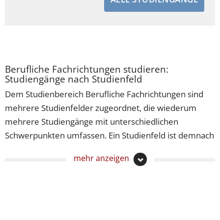
Berufliche Fachrichtungen studieren:
Studiengänge nach Studienfeld
Dem Studienbereich Berufliche Fachrichtungen sind
mehrere Studienfelder zugeordnet, die wiederum
mehrere Studiengänge mit unterschiedlichen
Schwerpunkten umfassen. Ein Studienfeld ist demnach
ein Teilbereich eines Wissens- oder Themengebiets,
mehr anzeigen
unter dem ähnliche Studiengänge zusammengefasst
sind. Wenn Sie einen Studiengang der Berufliche
Fachrichtungen studieren möchten, lohnt es sich
vielleicht für Sie, sich diese sortiert nach
Studienfeldern anzusehen.