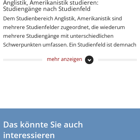
Anglistik, Amerikanistik studieren:
Studiengänge nach Studienfeld
Dem Studienbereich Anglistik, Amerikanistik sind
mehrere Studienfelder zugeordnet, die wiederum
mehrere Studiengänge mit unterschiedlichen
Schwerpunkten umfassen. Ein Studienfeld ist demnach
ein Teilbereich eines Wissens- oder Themengebiets,
mehr anzeigen
unter dem ähnliche Studiengänge zusammengefasst
sind. Wenn Sie einen Studiengang der Anglistik,
Amerikanistik studieren möchten, lohnt es sich
vielleicht für Sie, sich diese sortiert nach
Studienfeldern anzusehen.
Anglistik, Amerikanistik studieren
–
Studiengänge
Amerikanistik
Das könnte Sie auch
interessieren
Anglistik, Amerikanistik studieren
–