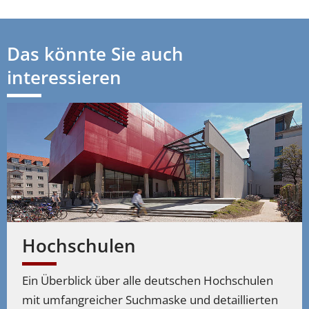
Alte Sprachen studieren
Studiengänge
Gräzistik
–
Alte Sprachen studieren
Studiengänge
Keltologie
–
Das könnte Sie auch
Alte Sprachen studieren
Studiengänge
Latinistik
interessieren
–
Hochschulen
Ein Überblick über alle deutschen Hochschulen
mit umfangreicher Suchmaske und detaillierten