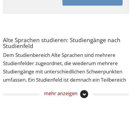
Alte Sprachen studieren: Studiengänge nach
Studienfeld
Dem Studienbereich Alte Sprachen sind mehrere
Studienfelder zugeordnet, die wiederum mehrere
Studiengänge mit unterschiedlichen Schwerpunkten
umfassen. Ein Studienfeld ist demnach ein Teilbereich
eines Wissens- oder Themengebiets, unter dem
mehr anzeigen
ähnliche Studiengänge zusammengefasst sind. Wenn
Sie einen Studiengang der Alten Sprachen studieren
möchten, lohnt es sich vielleicht für Sie, sich diese
sortiert nach Studienfeldern anzusehen.