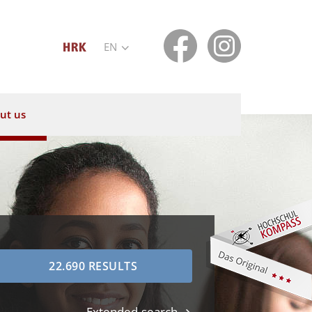
EN
ut us
Extended search