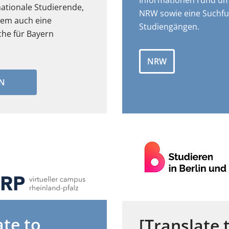
Informationen rund um
nationale Studierende,
NRW sowie eine Suchfu
rem auch eine
Studiengängen.
he für Bayern
NRW
N
ate to
[Translate 