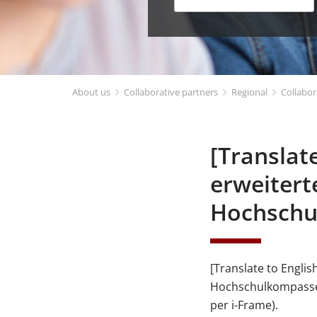
About us
Collaborative partners
Regional
Collabor
[Translat
erweiter
Hochschu
[Translate to Engli
Hochschulkompasses 
per i-Frame).