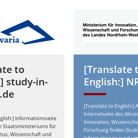
ate to
[Translate 
] study-in-
English:] 
.de
[Translate to English:] 
Internetseite des Minis
glish:] Informationsseite
Innovation, Wissenscha
n Staatsministeriums für
Forschung finden Studi
ltus, Wissenschaft und