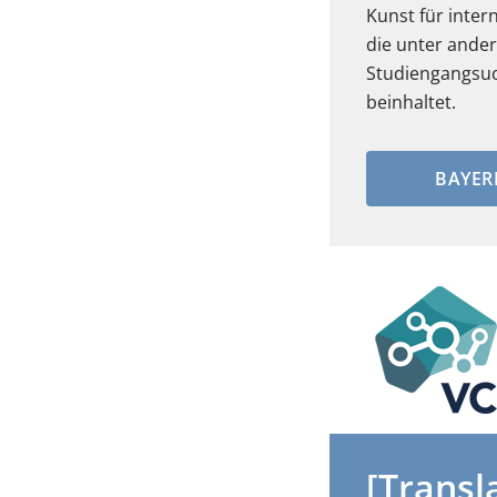
Kunst für inter
die unter ande
Studiengangsuc
beinhaltet.
BAYER
[Transl