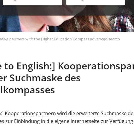
ative partners with the Higher Education Compass advanced search
e to English:] Kooperationspa
ter Suchmaske des
lkompasses
sh:] Kooperationspartnern wird die erweiterte Suchmaske de
zur Einbindung in die eigene Internetseite zur Verfügung 