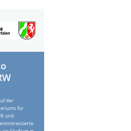
to
NRW
Auf der
teriums für
ft und
eninteressierte