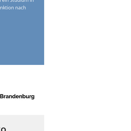
 ein Studium in
nktion nach
to