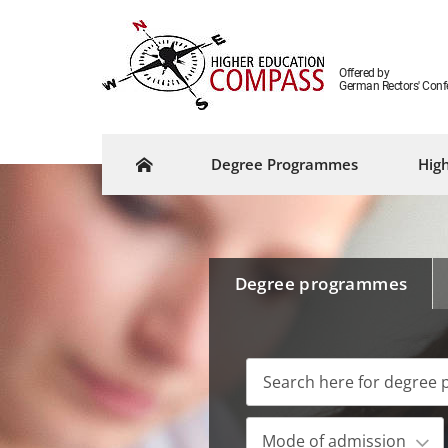
Offered by
German Rectors' Conf
Degree Programmes
High
Degree programmes
Mode of admission