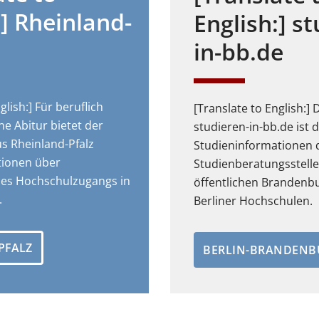
:] Rheinland-
English:] s
in-bb.de
glish:] Für beruflich
[Translate to English:]
ne Abitur bietet der
studieren-in-bb.de ist d
s Rheinland-Pfalz
Studieninformationen 
tionen über
Studienberatungsstelle
des Hochschulzugangs in
öffentlichen Brandenb
.
Berliner Hochschulen.
PFALZ
BERLIN-BRANDENB