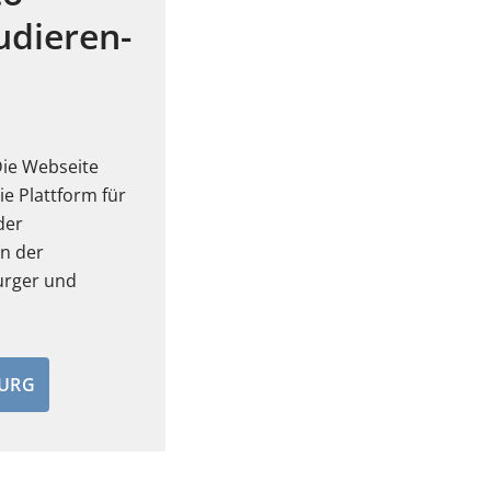
tudieren-
 Die Webseite
ie Plattform für
der
n der
urger und
URG