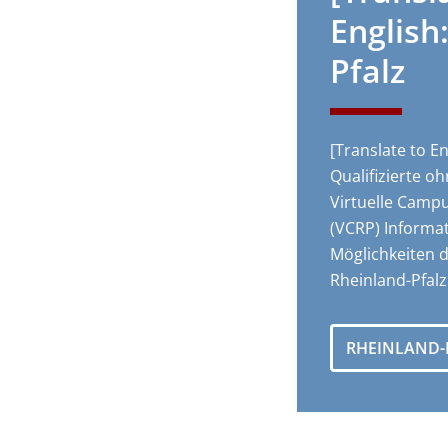
English
Pfalz
[Translate to En
Qualifizierte oh
Virtuelle Campu
(VCRP) Informa
Möglichkeiten 
Rheinland-Pfalz
RHEINLAND-